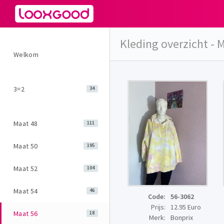
Kleding overzicht - 
Welkom
3=2
34
Maat 48
111
Maat 50
195
Maat 52
104
Maat 54
46
Code:
56-3062
Prijs:
12.95 Euro
Maat 56
18
Merk:
Bonprix