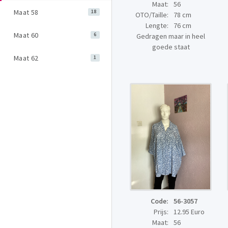
Maat:
56
Maat 58
18
OTO/Taille:
78 cm
Lengte:
76 cm
Maat 60
6
Gedragen maar in heel
goede staat
Maat 62
1
Code:
56-3057
Prijs:
12.95 Euro
Maat:
56