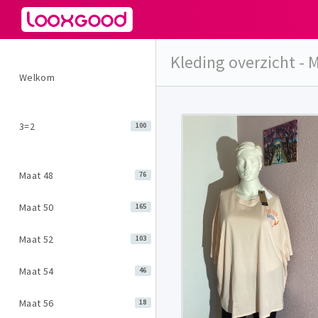
Kleding overzicht - 
Welkom
3=2
100
Maat 48
76
Maat 50
165
Maat 52
103
Maat 54
46
Maat 56
18