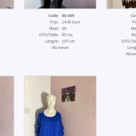
Code:
60-609
Co
Prijs:
14.95 Euro
Pr
Maat:
60
Me
OTO/Taille:
85 cm
Ma
Lengte:
107 cm
OTO/Tail
Als nieuw
Leng
Nieuw