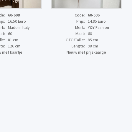
de:
60-608
Code:
60-606
ijs:
16.50 Euro
Prijs:
14.95 Euro
rk:
Made in Italy
Merk:
Y&Y Fashion
at:
60
Maat:
60
le:
81 cm
OTO/Taille:
85 cm
te:
126 cm
Lengte:
98 cm
 met kaartje
Nieuw met prijskaartje