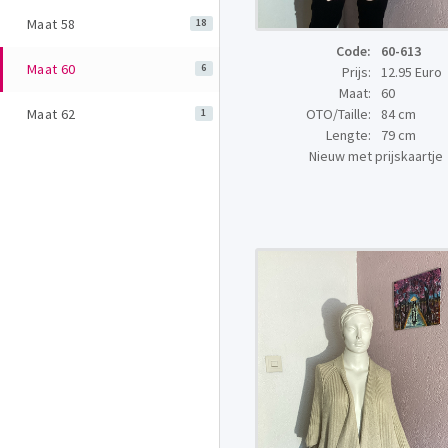
Maat 58
18
Code:
60-613
Maat 60
6
Prijs:
12.95 Euro
Maat:
60
Maat 62
OTO/Taille:
84 cm
1
Lengte:
79 cm
Nieuw met prijskaartje